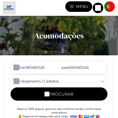
MENU
Acomodações
De
para
1
alojamento /
2
adultos
PROCURAR
Reserva 100% segura, garantia das melhores tarifas, confirmação
instantânea
Pagamento assegurado pela