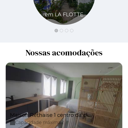
em LA FLOTTE
em LA 
Nossas acomodações
Maison Réthaise 1 centro da ci...
Capacidade máxima:2