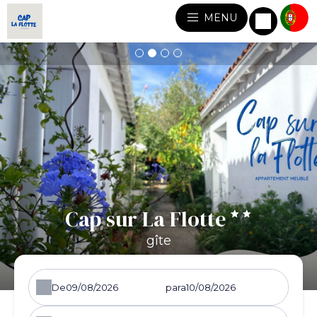
MENU
Cap sur La Flotte
gîte
De
para