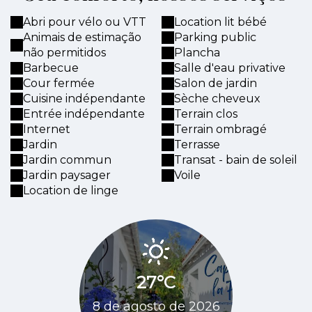
Abri pour vélo ou VTT
Location lit bébé
Animais de estimação
Parking public
não permitidos
Plancha
Barbecue
Salle d'eau privative
Cour fermée
Salon de jardin
Cuisine indépendante
Sèche cheveux
Entrée indépendante
Terrain clos
Internet
Terrain ombragé
Jardin
Terrasse
Jardin commun
Transat - bain de soleil
Jardin paysager
Voile
Location de linge
27°C
25
8 de agosto de 2026
9 de agos