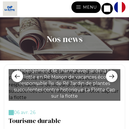
MENU
Nos news
Hébergement de charme avec jardin à La
Flotte en Ré Maison de vacances éco-
responsable Île de Ré Jardin de plantes
#
succulentes centre historique La Flotte Cap
#V
sur la flotte
06 avr. 26
Tourisme durable