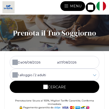
MENU
Prenota il Tuo Soggiorno
Da
a
1
alloggio /
2
adulti
CERCARE
Prenotazione Sicura al 100%, Migliori Tariffe Garantite, Conferma
Immediata
Pagamento garantito da